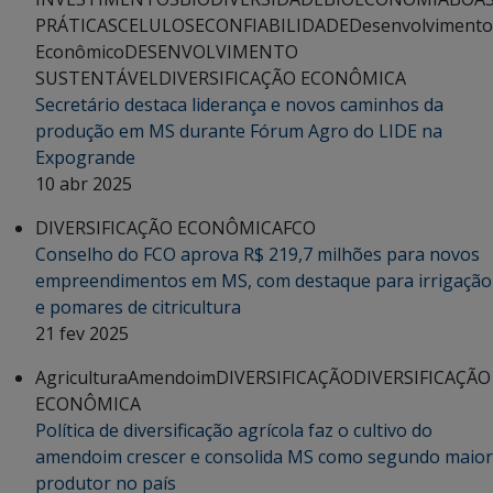
PRÁTICAS
CELULOSE
CONFIABILIDADE
Desenvolvimento
Econômico
DESENVOLVIMENTO
SUSTENTÁVEL
DIVERSIFICAÇÃO ECONÔMICA
Secretário destaca liderança e novos caminhos da
produção em MS durante Fórum Agro do LIDE na
Expogrande
10 abr 2025
DIVERSIFICAÇÃO ECONÔMICA
FCO
Conselho do FCO aprova R$ 219,7 milhões para novos
empreendimentos em MS, com destaque para irrigação
e pomares de citricultura
21 fev 2025
Agricultura
Amendoim
DIVERSIFICAÇÃO
DIVERSIFICAÇÃO
ECONÔMICA
Política de diversificação agrícola faz o cultivo do
amendoim crescer e consolida MS como segundo maior
produtor no país