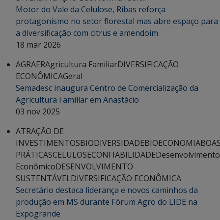
Motor do Vale da Celulose, Ribas reforça
protagonismo no setor florestal mas abre espaço para
a diversificação com citrus e amendoim
18 mar 2026
AGRAER
Agricultura Familiar
DIVERSIFICAÇÃO
ECONÔMICA
Geral
Semadesc inaugura Centro de Comercialização da
Agricultura Familiar em Anastácio
03 nov 2025
ATRAÇÃO DE
INVESTIMENTOS
BIODIVERSIDADE
BIOECONOMIA
BOA
PRÁTICAS
CELULOSE
CONFIABILIDADE
Desenvolvimento
Econômico
DESENVOLVIMENTO
SUSTENTÁVEL
DIVERSIFICAÇÃO ECONÔMICA
Secretário destaca liderança e novos caminhos da
produção em MS durante Fórum Agro do LIDE na
Expogrande