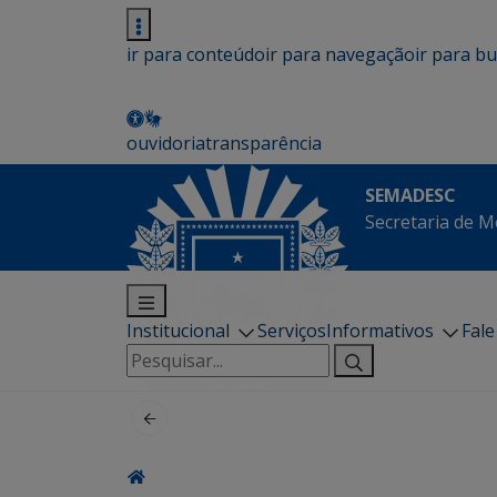
ir para conteúdo
ir para navegação
ir para b
ouvidoria
transparência
SEMADESC
Secretaria de M
Institucional
Serviços
Informativos
Fal
Pesquisar
por: