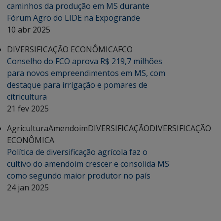
caminhos da produção em MS durante
Fórum Agro do LIDE na Expogrande
10 abr 2025
DIVERSIFICAÇÃO ECONÔMICA
FCO
Conselho do FCO aprova R$ 219,7 milhões
para novos empreendimentos em MS, com
destaque para irrigação e pomares de
citricultura
21 fev 2025
Agricultura
Amendoim
DIVERSIFICAÇÃO
DIVERSIFICAÇÃO
ECONÔMICA
Política de diversificação agrícola faz o
cultivo do amendoim crescer e consolida MS
como segundo maior produtor no país
24 jan 2025