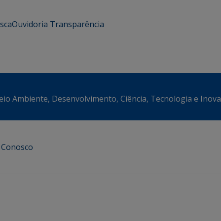
usca
Ouvidoria
Transparência
eio Ambiente, Desenvolvimento, Ciência, Tecnologia e Inov
e Conosco