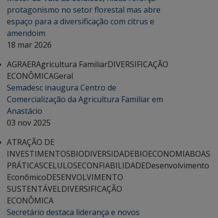
protagonismo no setor florestal mas abre
espaço para a diversificação com citrus e
amendoim
18 mar 2026
AGRAER
Agricultura Familiar
DIVERSIFICAÇÃO
ECONÔMICA
Geral
Semadesc inaugura Centro de
Comercialização da Agricultura Familiar em
Anastácio
03 nov 2025
ATRAÇÃO DE
INVESTIMENTOS
BIODIVERSIDADE
BIOECONOMIA
BOAS
PRÁTICAS
CELULOSE
CONFIABILIDADE
Desenvolvimento
Econômico
DESENVOLVIMENTO
SUSTENTÁVEL
DIVERSIFICAÇÃO
ECONÔMICA
Secretário destaca liderança e novos