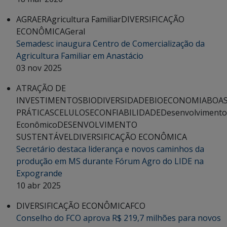
AGRAER
Agricultura Familiar
DIVERSIFICAÇÃO
ECONÔMICA
Geral
Semadesc inaugura Centro de Comercialização da
Agricultura Familiar em Anastácio
03 nov 2025
ATRAÇÃO DE
INVESTIMENTOS
BIODIVERSIDADE
BIOECONOMIA
BOA
PRÁTICAS
CELULOSE
CONFIABILIDADE
Desenvolvimento
Econômico
DESENVOLVIMENTO
SUSTENTÁVEL
DIVERSIFICAÇÃO ECONÔMICA
Secretário destaca liderança e novos caminhos da
produção em MS durante Fórum Agro do LIDE na
Expogrande
10 abr 2025
DIVERSIFICAÇÃO ECONÔMICA
FCO
Conselho do FCO aprova R$ 219,7 milhões para novos