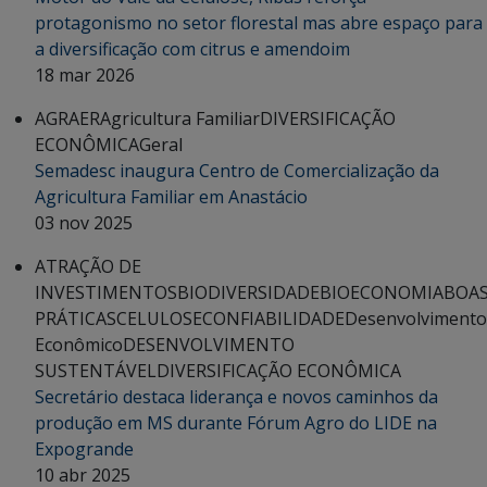
protagonismo no setor florestal mas abre espaço para
a diversificação com citrus e amendoim
18 mar 2026
AGRAER
Agricultura Familiar
DIVERSIFICAÇÃO
ECONÔMICA
Geral
Semadesc inaugura Centro de Comercialização da
Agricultura Familiar em Anastácio
03 nov 2025
ATRAÇÃO DE
INVESTIMENTOS
BIODIVERSIDADE
BIOECONOMIA
BOA
PRÁTICAS
CELULOSE
CONFIABILIDADE
Desenvolvimento
Econômico
DESENVOLVIMENTO
SUSTENTÁVEL
DIVERSIFICAÇÃO ECONÔMICA
Secretário destaca liderança e novos caminhos da
produção em MS durante Fórum Agro do LIDE na
Expogrande
10 abr 2025