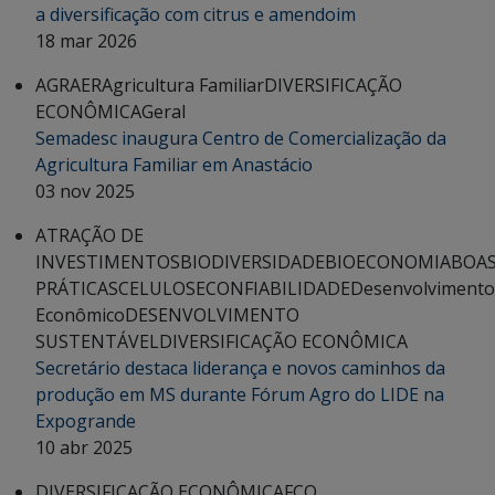
a diversificação com citrus e amendoim
18 mar 2026
AGRAER
Agricultura Familiar
DIVERSIFICAÇÃO
ECONÔMICA
Geral
Semadesc inaugura Centro de Comercialização da
Agricultura Familiar em Anastácio
03 nov 2025
ATRAÇÃO DE
INVESTIMENTOS
BIODIVERSIDADE
BIOECONOMIA
BOA
PRÁTICAS
CELULOSE
CONFIABILIDADE
Desenvolvimento
Econômico
DESENVOLVIMENTO
SUSTENTÁVEL
DIVERSIFICAÇÃO ECONÔMICA
Secretário destaca liderança e novos caminhos da
produção em MS durante Fórum Agro do LIDE na
Expogrande
10 abr 2025
DIVERSIFICAÇÃO ECONÔMICA
FCO