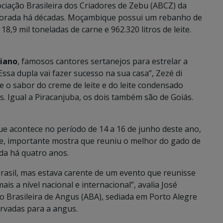
iação Brasileira dos Criadores de Zebu (ABCZ) da
morada há décadas. Moçambique possui um rebanho de
,9 mil toneladas de carne e 962.320 litros de leite.
ciano
, famosos cantores sertanejos para estrelar a
sa dupla vai fazer sucesso na sua casa”, Zezé di
 o sabor do creme de leite e do leite condensado
s. Igual a Piracanjuba, os dois também são de Goiás.
que acontece no período de 14 a 16 de junho deste ano,
rte, importante mostra que reuniu o melhor do gado de
ada há quatro anos.
 Brasil, mas estava carente de um evento que reunisse
is a nível nacional e internacional”, avalia José
o Brasileira de Angus (ABA), sediada em Porto Alegre
ervadas para a angus.