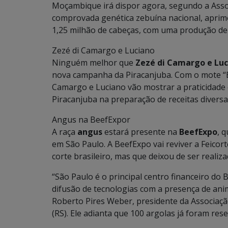
Moçambique irá dispor agora, segundo a Assoc
comprovada genética zebuína nacional, apri
1,25 milhão de cabeças, com uma produção de 18
Zezé di Camargo e Luciano
Ninguém melhor que
Zezé di Camargo e Lu
nova campanha da Piracanjuba. Com o mote “Es
Camargo e Luciano vão mostrar a praticidade e
Piracanjuba na preparação de receitas diversa
Angus na BeefExpor
A raça
angus
estará presente na
BeefExpo
, 
em São Paulo. A BeefExpo vai reviver a Feico
corte brasileiro, mas que deixou de ser realiz
“São Paulo é o principal centro financeiro do
difusão de tecnologias com a presença de anima
Roberto Pires Weber, presidente da Associaçã
(RS). Ele adianta que 100 argolas já foram res