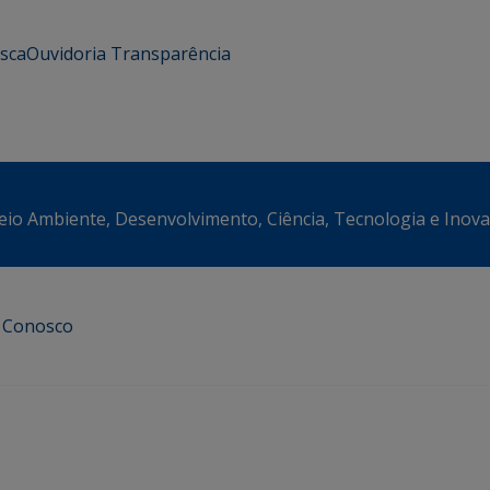
usca
Ouvidoria
Transparência
eio Ambiente, Desenvolvimento, Ciência, Tecnologia e Inov
e Conosco