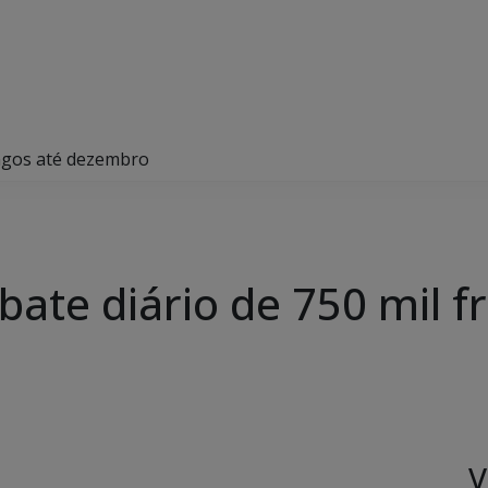
angos até dezembro
ate diário de 750 mil f
V