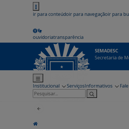
ir para conteúdo
ir para navegação
ir para b
ouvidoria
transparência
SEMADESC
Secretaria de M
Institucional
Serviços
Informativos
Fal
Pesquisar
por: