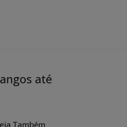
rangos até
eja Também