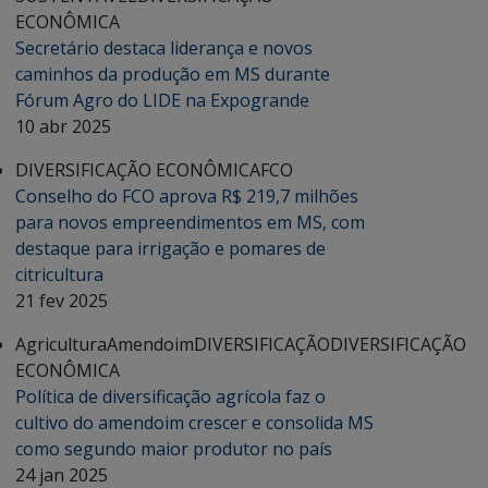
ECONÔMICA
Secretário destaca liderança e novos
caminhos da produção em MS durante
Fórum Agro do LIDE na Expogrande
10 abr 2025
DIVERSIFICAÇÃO ECONÔMICA
FCO
Conselho do FCO aprova R$ 219,7 milhões
para novos empreendimentos em MS, com
destaque para irrigação e pomares de
citricultura
21 fev 2025
Agricultura
Amendoim
DIVERSIFICAÇÃO
DIVERSIFICAÇÃO
ECONÔMICA
Política de diversificação agrícola faz o
cultivo do amendoim crescer e consolida MS
como segundo maior produtor no país
24 jan 2025