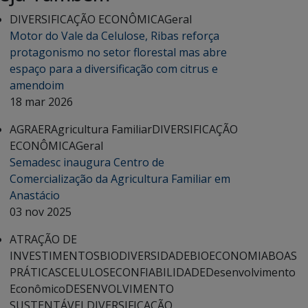
DIVERSIFICAÇÃO ECONÔMICA
Geral
Motor do Vale da Celulose, Ribas reforça
protagonismo no setor florestal mas abre
espaço para a diversificação com citrus e
amendoim
18 mar 2026
AGRAER
Agricultura Familiar
DIVERSIFICAÇÃO
ECONÔMICA
Geral
Semadesc inaugura Centro de
Comercialização da Agricultura Familiar em
Anastácio
03 nov 2025
ATRAÇÃO DE
INVESTIMENTOS
BIODIVERSIDADE
BIOECONOMIA
BOAS
PRÁTICAS
CELULOSE
CONFIABILIDADE
Desenvolvimento
Econômico
DESENVOLVIMENTO
SUSTENTÁVEL
DIVERSIFICAÇÃO