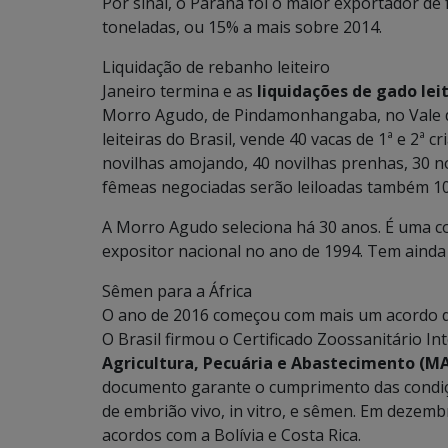
Por sinal, o Paraná foi o maior exportador d
toneladas, ou 15% a mais sobre 2014.
Liquidação de rebanho leiteiro
Janeiro termina e as
liquidações de gado lei
Morro Agudo, de Pindamonhangaba, no Vale d
leiteiras do Brasil, vende 40 vacas de 1ª e 2ª c
novilhas amojando, 40 novilhas prenhas, 30 n
fêmeas negociadas serão leiloadas também 1
A Morro Agudo seleciona há 30 anos. É uma co
expositor nacional no ano de 1994. Tem ainda v
Sêmen para a África
O ano de 2016 começou com mais um acordo d
O Brasil firmou o Certificado Zoossanitário Int
Agricultura, Pecuária e Abastecimento (M
documento garante o cumprimento das condiçõe
de embrião vivo, in vitro, e sêmen. Em dezemb
acordos com a Bolívia e Costa Rica.