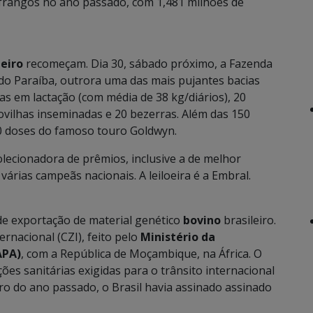
e frangos no ano passado, com 1,481 milhões de
teiro
recomeçam. Dia 30, sábado próximo, a Fazenda
o Paraíba, outrora uma das mais pujantes bacias
rias em lactação (com média de 38 kg/diários), 20
ovilhas inseminadas e 20 bezerras. Além das 150
0 doses do famoso touro Goldwyn.
lecionadora de prêmios, inclusive a de melhor
árias campeãs nacionais. A leiloeira é a Embral.
e exportação de material genético
bovino
brasileiro.
ernacional (CZI), feito pelo
Ministério da
APA)
, com a República de Moçambique, na África. O
s sanitárias exigidas para o trânsito internacional
ro do ano passado, o Brasil havia assinado assinado