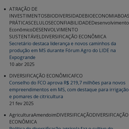
ATRAÇÃO DE
INVESTIMENTOS
BIODIVERSIDADE
BIOECONOMIA
BOA
PRÁTICAS
CELULOSE
CONFIABILIDADE
Desenvolvimento
Econômico
DESENVOLVIMENTO
SUSTENTÁVEL
DIVERSIFICAÇÃO ECONÔMICA
Secretário destaca liderança e novos caminhos da
produção em MS durante Fórum Agro do LIDE na
Expogrande
10 abr 2025
DIVERSIFICAÇÃO ECONÔMICA
FCO
Conselho do FCO aprova R$ 219,7 milhões para novos
empreendimentos em MS, com destaque para irrigação
e pomares de citricultura
21 fev 2025
Agricultura
Amendoim
DIVERSIFICAÇÃO
DIVERSIFICAÇÃO
ECONÔMICA
Política de diversificação agrícola faz o cultivo do