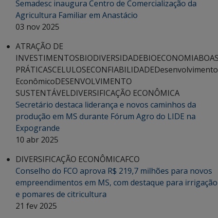
Semadesc inaugura Centro de Comercialização da
Agricultura Familiar em Anastácio
03 nov 2025
ATRAÇÃO DE
INVESTIMENTOS
BIODIVERSIDADE
BIOECONOMIA
BOA
PRÁTICAS
CELULOSE
CONFIABILIDADE
Desenvolvimento
Econômico
DESENVOLVIMENTO
SUSTENTÁVEL
DIVERSIFICAÇÃO ECONÔMICA
Secretário destaca liderança e novos caminhos da
produção em MS durante Fórum Agro do LIDE na
Expogrande
10 abr 2025
DIVERSIFICAÇÃO ECONÔMICA
FCO
Conselho do FCO aprova R$ 219,7 milhões para novos
empreendimentos em MS, com destaque para irrigação
e pomares de citricultura
21 fev 2025