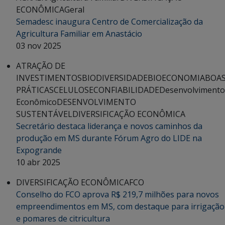
ECONÔMICA
Geral
Semadesc inaugura Centro de Comercialização da
Agricultura Familiar em Anastácio
03 nov 2025
ATRAÇÃO DE
INVESTIMENTOS
BIODIVERSIDADE
BIOECONOMIA
BOA
PRÁTICAS
CELULOSE
CONFIABILIDADE
Desenvolvimento
Econômico
DESENVOLVIMENTO
SUSTENTÁVEL
DIVERSIFICAÇÃO ECONÔMICA
Secretário destaca liderança e novos caminhos da
produção em MS durante Fórum Agro do LIDE na
Expogrande
10 abr 2025
DIVERSIFICAÇÃO ECONÔMICA
FCO
Conselho do FCO aprova R$ 219,7 milhões para novos
empreendimentos em MS, com destaque para irrigação
e pomares de citricultura