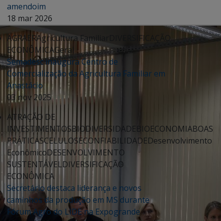
amendoim
18 mar 2026
AGRAER
Agricultura Familiar
DIVERSIFICAÇÃO
ECONÔMICA
Geral
Semadesc inaugura Centro de
Comercialização da Agricultura Familiar em
Anastácio
03 nov 2025
ATRAÇÃO DE
INVESTIMENTOS
BIODIVERSIDADE
BIOECONOMIA
BOAS
PRÁTICAS
CELULOSE
CONFIABILIDADE
Desenvolvimento
Econômico
DESENVOLVIMENTO
SUSTENTÁVEL
DIVERSIFICAÇÃO
ECONÔMICA
Secretário destaca liderança e novos
caminhos da produção em MS durante
Fórum Agro do LIDE na Expogrande