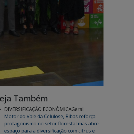
eja Também
DIVERSIFICAÇÃO ECONÔMICA
Geral
Motor do Vale da Celulose, Ribas reforça
protagonismo no setor florestal mas abre
espaço para a diversificação com citrus e