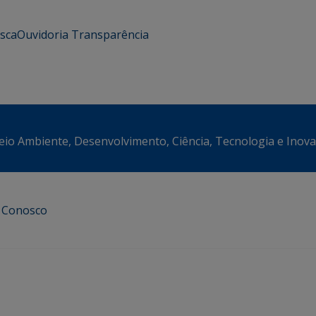
usca
Ouvidoria
Transparência
eio Ambiente, Desenvolvimento, Ciência, Tecnologia e Inov
e Conosco