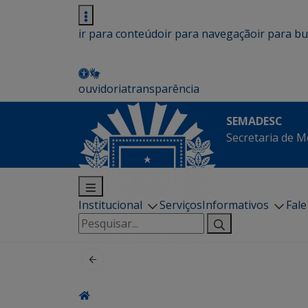
ir para conteúdo
ir para navegação
ir para b
ouvidoria
transparência
SEMADESC
Secretaria de M
Institucional
Serviços
Informativos
Fal
Pesquisar
por: