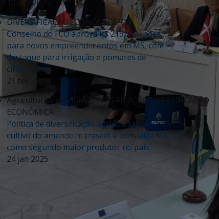
10 abr 2025
DIVERSIFICAÇÃO ECONÔMICA
FCO
Conselho do FCO aprova R$ 219,7 milhões
para novos empreendimentos em MS, com
destaque para irrigação e pomares de
citricultura
21 fev 2025
Agricultura
Amendoim
DIVERSIFICAÇÃO
DIVERSIFICAÇÃO
ECONÔMICA
Política de diversificação agrícola faz o
cultivo do amendoim crescer e consolida MS
como segundo maior produtor no país
24 jan 2025