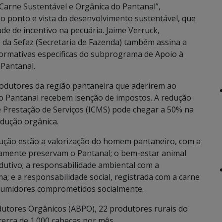
“Carne Sustentável e Orgânica do Pantanal”,
o ponto e vista do desenvolvimento sustentável, que
e de incentivo na pecuária. Jaime Verruck,
 da Sefaz (Secretaria de Fazenda) também assina a
rmativas especificas do subprograma de Apoio à
 Pantanal.
odutores da região pantaneira que aderirem ao
 Pantanal recebem isenção de impostos. A redução
 Prestação de Serviços (ICMS) pode chegar a 50% na
odução orgânica.
dução estão a valorização do homem pantaneiro, com a
camente preservam o Pantanal; o bem-estar animal
dutivo; a responsabilidade ambiental com a
a; e a responsabilidade social, registrada com a carne
nsumidores comprometidos socialmente.
dutores Orgânicos (ABPO), 22 produtores rurais do
erca de 1.000 cabeças por mês.