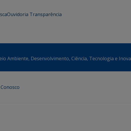
usca
Ouvidoria
Transparência
eio Ambiente, Desenvolvimento, Ciência, Tecnologia e Inov
e Conosco