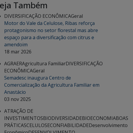
eja Também
DIVERSIFICAÇÃO ECONÔMICA
Geral
Motor do Vale da Celulose, Ribas reforça
protagonismo no setor florestal mas abre
espaço para a diversificação com citrus e
amendoim
18 mar 2026
AGRAER
Agricultura Familiar
DIVERSIFICAÇÃO
ECONÔMICA
Geral
Semadesc inaugura Centro de
Comercialização da Agricultura Familiar em
Anastácio
03 nov 2025
ATRAÇÃO DE
INVESTIMENTOS
BIODIVERSIDADE
BIOECONOMIA
BOAS
PRÁTICAS
CELULOSE
CONFIABILIDADE
Desenvolvimento
Econômico
DESENVOLVIMENTO