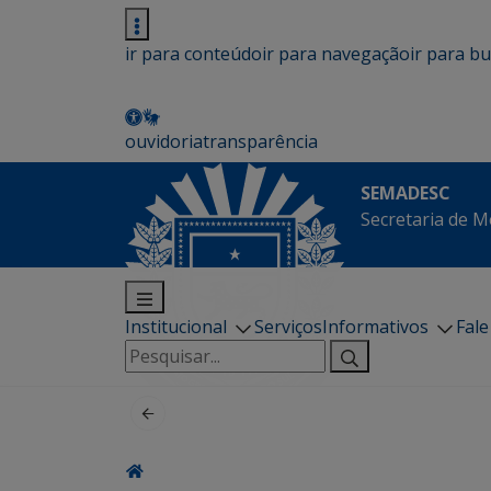
ir para conteúdo
ir para navegação
ir para b
ouvidoria
transparência
SEMADESC
Secretaria de M
Institucional
Serviços
Informativos
Fal
Pesquisar
por: