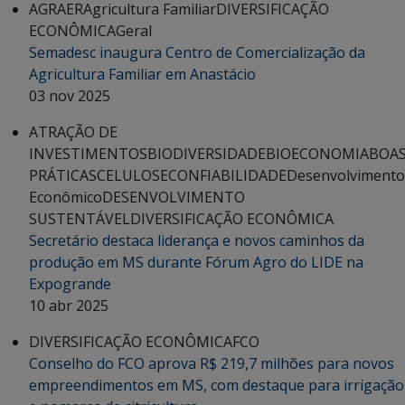
AGRAER
Agricultura Familiar
DIVERSIFICAÇÃO
ECONÔMICA
Geral
Semadesc inaugura Centro de Comercialização da
Agricultura Familiar em Anastácio
03 nov 2025
ATRAÇÃO DE
INVESTIMENTOS
BIODIVERSIDADE
BIOECONOMIA
BOA
PRÁTICAS
CELULOSE
CONFIABILIDADE
Desenvolvimento
Econômico
DESENVOLVIMENTO
SUSTENTÁVEL
DIVERSIFICAÇÃO ECONÔMICA
Secretário destaca liderança e novos caminhos da
produção em MS durante Fórum Agro do LIDE na
Expogrande
10 abr 2025
DIVERSIFICAÇÃO ECONÔMICA
FCO
Conselho do FCO aprova R$ 219,7 milhões para novos
empreendimentos em MS, com destaque para irrigação