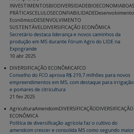
INVESTIMENTOS
BIODIVERSIDADE
BIOECONOMIA
BOA
PRÁTICAS
CELULOSE
CONFIABILIDADE
Desenvolvimento
Econômico
DESENVOLVIMENTO
SUSTENTÁVEL
DIVERSIFICAÇÃO ECONÔMICA
Secretário destaca liderança e novos caminhos da
produção em MS durante Fórum Agro do LIDE na
Expogrande
10 abr 2025
DIVERSIFICAÇÃO ECONÔMICA
FCO
Conselho do FCO aprova R$ 219,7 milhões para novos
empreendimentos em MS, com destaque para irrigação
e pomares de citricultura
21 fev 2025
Agricultura
Amendoim
DIVERSIFICAÇÃO
DIVERSIFICAÇÃO
ECONÔMICA
Política de diversificação agrícola faz o cultivo do
amendoim crescer e consolida MS como segundo maior