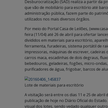
Desburocratização (SAD) realiza a partir da pr
que vão de mobiliário para escritório até barc
administração pública, fazem parte do patrim
utilizados nos mais diversos órgãos.
Por meio do Portal Casa de Leilões, (www.casa
feira (11/04) até 26 de abril para ofertar lance
divididos em materiais para escritório, aparel
ferramenta, furadeiras, sistema portátil de rai
impressoras, máquinas de escrever, cadeiras d
carros maca, escadinhas de dois degraus, flux
bebedouros, geladeiras, fogões, micro-ondas, b
purificadores de água, frigobar, barcos de al
Lote de materiais para escritório
A visitação será entre os dias 11 e 25 de abri
publicação de hoje no Diário Oficial do Estado
visual dos lotes, sendo vedado qualquer out