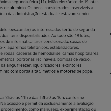
óxima segunda-feira (11), leilão eletrônico de 19 lotes
os de alumínio. Os bens, considerados inservíveis a
ônio da administração estadual e estavam sendo
deleiloes.com.br) os interessados terão de segunda-
s dos itens disponibilizados. Ao todo são 19 lotes,
hos de informática, ares condicionado, caixas de
o-x, aparelhos telefônicos, estabilizadores,
e rodas, cadeiras de hemodiálise, camas hospitalares,
ometros, poltronas reclináveis, bombas de vácuo,
alança, freezer, liquidificadores, extintores,
umínio com borda alta 5 metros e motores de popa.
l das 8h30 às 11h e das 13h30 às 16h, conforme
. Na ocasião é permitida exclusivamente a avaliação
ro procedimento, como manuseio, experimentação ou