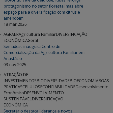
Motor do Vale da Celulose, Ribas reforça
protagonismo no setor florestal mas abre
espaço para a diversificação com citrus e
amendoim
18 mar 2026
AGRAER
Agricultura Familiar
DIVERSIFICAÇÃO
ECONÔMICA
Geral
Semadesc inaugura Centro de
Comercialização da Agricultura Familiar em
Anastácio
03 nov 2025
ATRAÇÃO DE
INVESTIMENTOS
BIODIVERSIDADE
BIOECONOMIA
BOAS
PRÁTICAS
CELULOSE
CONFIABILIDADE
Desenvolvimento
Econômico
DESENVOLVIMENTO
SUSTENTÁVEL
DIVERSIFICAÇÃO
ECONÔMICA
Secretário destaca liderança e novos