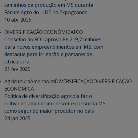
caminhos da produção em MS durante
Fórum Agro do LIDE na Expogrande
10 abr 2025
DIVERSIFICAÇÃO ECONÔMICA
FCO
Conselho do FCO aprova R$ 219,7 milhões
para novos empreendimentos em MS, com
destaque para irrigação e pomares de
citricultura
21 fev 2025
Agricultura
Amendoim
DIVERSIFICAÇÃO
DIVERSIFICAÇÃO
ECONÔMICA
Política de diversificação agrícola faz o
cultivo do amendoim crescer e consolida MS
como segundo maior produtor no país
24 jan 2025