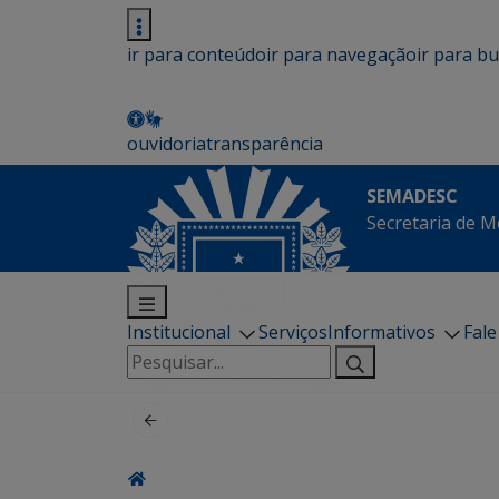
ir para conteúdo
ir para navegação
ir para b
ouvidoria
transparência
SEMADESC
Secretaria de M
Institucional
Serviços
Informativos
Fal
Pesquisar
por: