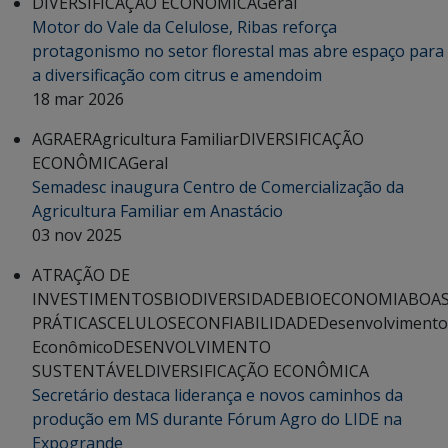
DIVERSIFICAÇÃO ECONÔMICA
Geral
Motor do Vale da Celulose, Ribas reforça
protagonismo no setor florestal mas abre espaço para
a diversificação com citrus e amendoim
18 mar 2026
AGRAER
Agricultura Familiar
DIVERSIFICAÇÃO
ECONÔMICA
Geral
Semadesc inaugura Centro de Comercialização da
Agricultura Familiar em Anastácio
03 nov 2025
ATRAÇÃO DE
INVESTIMENTOS
BIODIVERSIDADE
BIOECONOMIA
BOA
PRÁTICAS
CELULOSE
CONFIABILIDADE
Desenvolvimento
Econômico
DESENVOLVIMENTO
SUSTENTÁVEL
DIVERSIFICAÇÃO ECONÔMICA
Secretário destaca liderança e novos caminhos da
produção em MS durante Fórum Agro do LIDE na
Expogrande