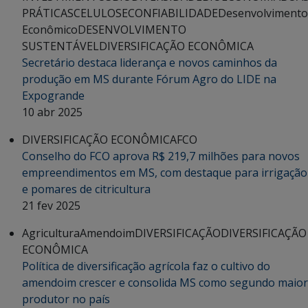
PRÁTICAS
CELULOSE
CONFIABILIDADE
Desenvolvimento
Econômico
DESENVOLVIMENTO
SUSTENTÁVEL
DIVERSIFICAÇÃO ECONÔMICA
Secretário destaca liderança e novos caminhos da
produção em MS durante Fórum Agro do LIDE na
Expogrande
10 abr 2025
DIVERSIFICAÇÃO ECONÔMICA
FCO
Conselho do FCO aprova R$ 219,7 milhões para novos
empreendimentos em MS, com destaque para irrigação
e pomares de citricultura
21 fev 2025
Agricultura
Amendoim
DIVERSIFICAÇÃO
DIVERSIFICAÇÃO
ECONÔMICA
Política de diversificação agrícola faz o cultivo do
amendoim crescer e consolida MS como segundo maior
produtor no país