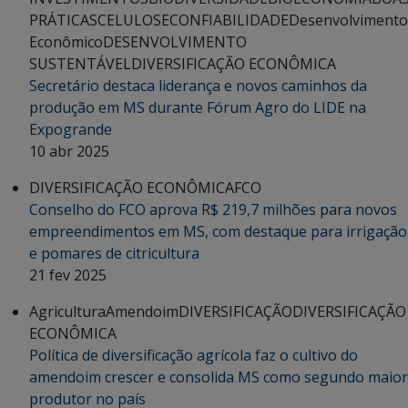
PRÁTICAS
CELULOSE
CONFIABILIDADE
Desenvolvimento
Econômico
DESENVOLVIMENTO
SUSTENTÁVEL
DIVERSIFICAÇÃO ECONÔMICA
Secretário destaca liderança e novos caminhos da
produção em MS durante Fórum Agro do LIDE na
Expogrande
10 abr 2025
DIVERSIFICAÇÃO ECONÔMICA
FCO
Conselho do FCO aprova R$ 219,7 milhões para novos
empreendimentos em MS, com destaque para irrigação
e pomares de citricultura
21 fev 2025
Agricultura
Amendoim
DIVERSIFICAÇÃO
DIVERSIFICAÇÃO
ECONÔMICA
Política de diversificação agrícola faz o cultivo do
amendoim crescer e consolida MS como segundo maior
produtor no país