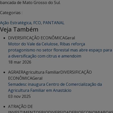
bancada de Mato Grosso do Sul.
Categorias :
Ação Estratégica
,
FCO
,
PANTANAL
Veja Também
DIVERSIFICAÇÃO ECONÔMICA
Geral
Motor do Vale da Celulose, Ribas reforça
protagonismo no setor florestal mas abre espaço para
a diversificação com citrus e amendoim
18 mar 2026
AGRAER
Agricultura Familiar
DIVERSIFICAÇÃO
ECONÔMICA
Geral
Semadesc inaugura Centro de Comercialização da
Agricultura Familiar em Anastácio
03 nov 2025
ATRAÇÃO DE
INVESTIMENTOS
BIODIVERSIDADE
BIOECONOMIA
BOA