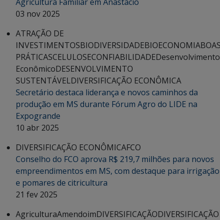
Agricultura Familiar em Anastácio
03 nov 2025
ATRAÇÃO DE
INVESTIMENTOS
BIODIVERSIDADE
BIOECONOMIA
BOA
PRÁTICAS
CELULOSE
CONFIABILIDADE
Desenvolvimento
Econômico
DESENVOLVIMENTO
SUSTENTÁVEL
DIVERSIFICAÇÃO ECONÔMICA
Secretário destaca liderança e novos caminhos da
produção em MS durante Fórum Agro do LIDE na
Expogrande
10 abr 2025
DIVERSIFICAÇÃO ECONÔMICA
FCO
Conselho do FCO aprova R$ 219,7 milhões para novos
empreendimentos em MS, com destaque para irrigação
e pomares de citricultura
21 fev 2025
Agricultura
Amendoim
DIVERSIFICAÇÃO
DIVERSIFICAÇÃO