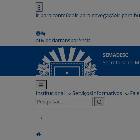
ir para conteúdo
ir para navegação
ir para b
ouvidoria
transparência
SEMADESC
Secretaria de M
Institucional
Serviços
Informativos
Fal
Pesquisar
por: