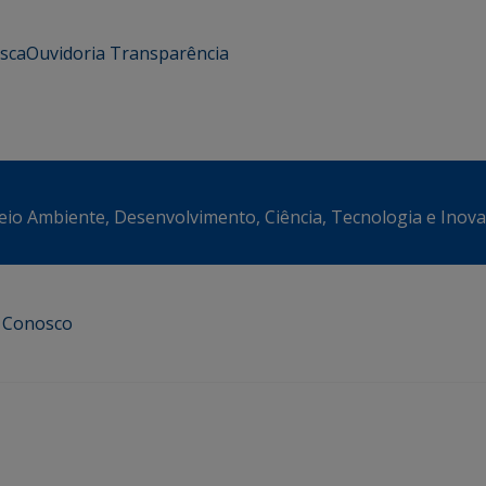
usca
Ouvidoria
Transparência
eio Ambiente, Desenvolvimento, Ciência, Tecnologia e Inov
e Conosco