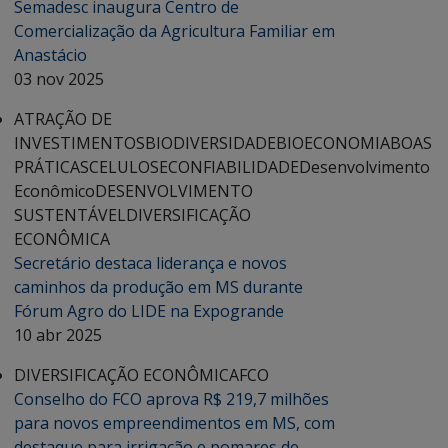
Semadesc inaugura Centro de
Comercialização da Agricultura Familiar em
Anastácio
03 nov 2025
ATRAÇÃO DE
INVESTIMENTOS
BIODIVERSIDADE
BIOECONOMIA
BOAS
PRÁTICAS
CELULOSE
CONFIABILIDADE
Desenvolvimento
Econômico
DESENVOLVIMENTO
SUSTENTÁVEL
DIVERSIFICAÇÃO
ECONÔMICA
Secretário destaca liderança e novos
caminhos da produção em MS durante
Fórum Agro do LIDE na Expogrande
10 abr 2025
DIVERSIFICAÇÃO ECONÔMICA
FCO
Conselho do FCO aprova R$ 219,7 milhões
para novos empreendimentos em MS, com
destaque para irrigação e pomares de