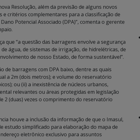
 nova Resolução, além da previsão de alguns novos
 e critérios complementares para a classificação de
e Dano Potencial Associado (DPA)”, comenta o gerente
mpaio.
rça que “a questão das barragens envolve a segurança
de água, de sistemas de irrigação, de hidrelétricas, de
nvolvimento de nosso Estado, de forma sustentável”.
ção de barragens com DPA baixo, dentre as quais
al a 2m (dois metros); e volume do reservatório
cos); ou (ii) a inexistência de núcleos urbanos,
ntal relevantes ou áreas protegidas em legislação
 de 2 (duas) vezes o comprimento do reservatório
cia houve a inclusão da informação de que o Imasul,
 de estudo simplificado para elaboração do mapa de
endereço eletrônico exclusivo para assuntos