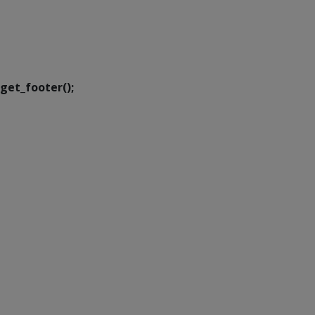
SETDIG | Secretaria-
Executiva de
Transformação Digital
get_footer();