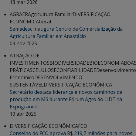
18 mar 2026
AGRAER
Agricultura Familiar
DIVERSIFICAÇÃO
ECONÔMICA
Geral
Semadesc inaugura Centro de Comercialização da
Agricultura Familiar em Anastácio
03 nov 2025
ATRAÇÃO DE
INVESTIMENTOS
BIODIVERSIDADE
BIOECONOMIA
BOA
PRÁTICAS
CELULOSE
CONFIABILIDADE
Desenvolvimento
Econômico
DESENVOLVIMENTO
SUSTENTÁVEL
DIVERSIFICAÇÃO ECONÔMICA
Secretário destaca liderança e novos caminhos da
produção em MS durante Fórum Agro do LIDE na
Expogrande
10 abr 2025
DIVERSIFICAÇÃO ECONÔMICA
FCO
Conselho do FCO aprova R$ 219,7 milhões para novos