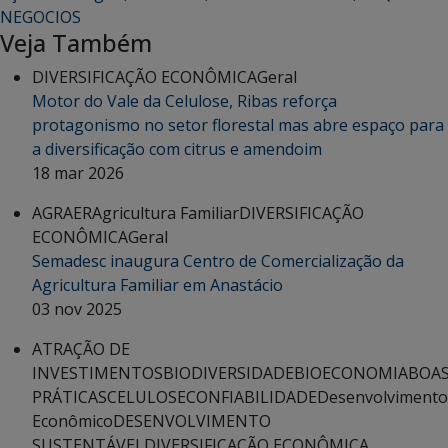
NEGOCIOS
Veja Também
DIVERSIFICAÇÃO ECONÔMICA
Geral
Motor do Vale da Celulose, Ribas reforça
protagonismo no setor florestal mas abre espaço para
a diversificação com citrus e amendoim
18 mar 2026
AGRAER
Agricultura Familiar
DIVERSIFICAÇÃO
ECONÔMICA
Geral
Semadesc inaugura Centro de Comercialização da
Agricultura Familiar em Anastácio
03 nov 2025
ATRAÇÃO DE
INVESTIMENTOS
BIODIVERSIDADE
BIOECONOMIA
BOA
PRÁTICAS
CELULOSE
CONFIABILIDADE
Desenvolvimento
Econômico
DESENVOLVIMENTO
SUSTENTÁVEL
DIVERSIFICAÇÃO ECONÔMICA