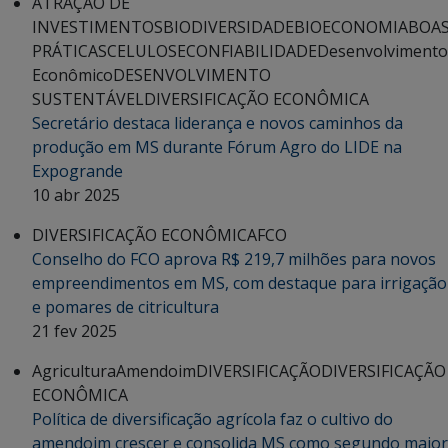
ATRAÇÃO DE
INVESTIMENTOS
BIODIVERSIDADE
BIOECONOMIA
BOA
PRÁTICAS
CELULOSE
CONFIABILIDADE
Desenvolvimento
Econômico
DESENVOLVIMENTO
SUSTENTÁVEL
DIVERSIFICAÇÃO ECONÔMICA
Secretário destaca liderança e novos caminhos da
produção em MS durante Fórum Agro do LIDE na
Expogrande
10 abr 2025
DIVERSIFICAÇÃO ECONÔMICA
FCO
Conselho do FCO aprova R$ 219,7 milhões para novos
empreendimentos em MS, com destaque para irrigação
e pomares de citricultura
21 fev 2025
Agricultura
Amendoim
DIVERSIFICAÇÃO
DIVERSIFICAÇÃO
ECONÔMICA
Política de diversificação agrícola faz o cultivo do
amendoim crescer e consolida MS como segundo maior