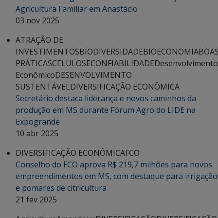
Agricultura Familiar em Anastácio
03 nov 2025
ATRAÇÃO DE
INVESTIMENTOS
BIODIVERSIDADE
BIOECONOMIA
BOA
PRÁTICAS
CELULOSE
CONFIABILIDADE
Desenvolvimento
Econômico
DESENVOLVIMENTO
SUSTENTÁVEL
DIVERSIFICAÇÃO ECONÔMICA
Secretário destaca liderança e novos caminhos da
produção em MS durante Fórum Agro do LIDE na
Expogrande
10 abr 2025
DIVERSIFICAÇÃO ECONÔMICA
FCO
Conselho do FCO aprova R$ 219,7 milhões para novos
empreendimentos em MS, com destaque para irrigação
e pomares de citricultura
21 fev 2025