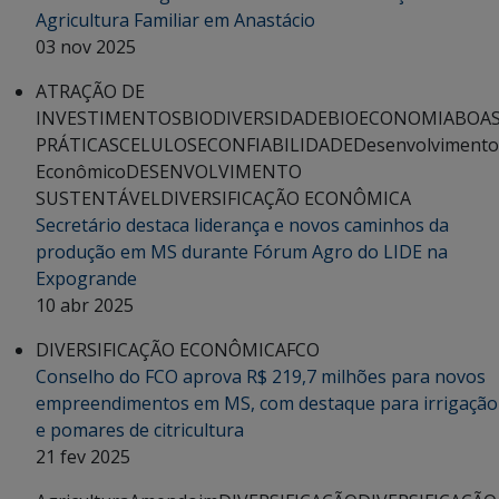
Agricultura Familiar em Anastácio
03 nov 2025
ATRAÇÃO DE
INVESTIMENTOS
BIODIVERSIDADE
BIOECONOMIA
BOA
PRÁTICAS
CELULOSE
CONFIABILIDADE
Desenvolvimento
Econômico
DESENVOLVIMENTO
SUSTENTÁVEL
DIVERSIFICAÇÃO ECONÔMICA
Secretário destaca liderança e novos caminhos da
produção em MS durante Fórum Agro do LIDE na
Expogrande
10 abr 2025
DIVERSIFICAÇÃO ECONÔMICA
FCO
Conselho do FCO aprova R$ 219,7 milhões para novos
empreendimentos em MS, com destaque para irrigação
e pomares de citricultura
21 fev 2025