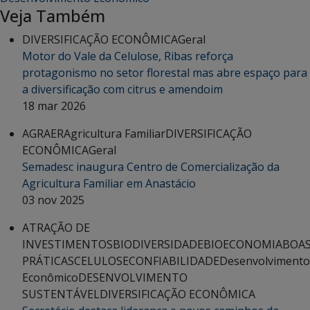
Veja Também
DIVERSIFICAÇÃO ECONÔMICA
Geral
Motor do Vale da Celulose, Ribas reforça
protagonismo no setor florestal mas abre espaço para
a diversificação com citrus e amendoim
18 mar 2026
AGRAER
Agricultura Familiar
DIVERSIFICAÇÃO
ECONÔMICA
Geral
Semadesc inaugura Centro de Comercialização da
Agricultura Familiar em Anastácio
03 nov 2025
ATRAÇÃO DE
INVESTIMENTOS
BIODIVERSIDADE
BIOECONOMIA
BOA
PRÁTICAS
CELULOSE
CONFIABILIDADE
Desenvolvimento
Econômico
DESENVOLVIMENTO
SUSTENTÁVEL
DIVERSIFICAÇÃO ECONÔMICA