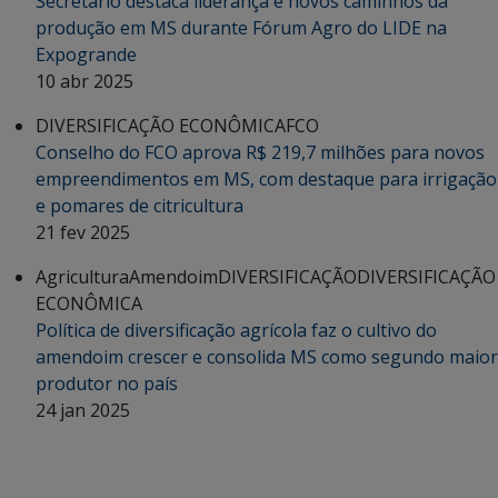
Secretário destaca liderança e novos caminhos da
produção em MS durante Fórum Agro do LIDE na
Expogrande
10 abr 2025
DIVERSIFICAÇÃO ECONÔMICA
FCO
Conselho do FCO aprova R$ 219,7 milhões para novos
empreendimentos em MS, com destaque para irrigação
e pomares de citricultura
21 fev 2025
Agricultura
Amendoim
DIVERSIFICAÇÃO
DIVERSIFICAÇÃO
ECONÔMICA
Política de diversificação agrícola faz o cultivo do
amendoim crescer e consolida MS como segundo maior
produtor no país
24 jan 2025