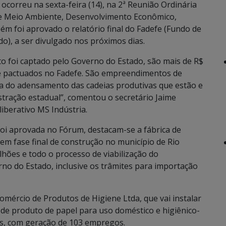
correu na sexta-feira (14), na 2ª Reunião Ordinária
de Meio Ambiente, Desenvolvimento Econômico,
bém foi aprovado o relatório final do Fadefe (Fundo de
do), a ser divulgado nos próximos dias.
to foi captado pelo Governo do Estado, são mais de R$
e pactuados no Fadefe. São empreendimentos de
a do adensamento das cadeias produtivas que estão e
tração estadual”, comentou o secretário Jaime
iberativo MS Indústria.
foi aprovada no Fórum, destacam-se a fábrica de
á em fase final de construção no município de Rio
ilhões e todo o processo de viabilização do
 do Estado, inclusive os trâmites para importação
mércio de Produtos de Higiene Ltda, que vai instalar
de produto de papel para uso doméstico e higiênico-
ões, com geração de 103 empregos.