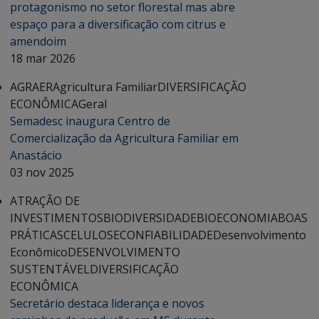
protagonismo no setor florestal mas abre
espaço para a diversificação com citrus e
amendoim
18 mar 2026
AGRAER
Agricultura Familiar
DIVERSIFICAÇÃO
ECONÔMICA
Geral
Semadesc inaugura Centro de
Comercialização da Agricultura Familiar em
Anastácio
03 nov 2025
ATRAÇÃO DE
INVESTIMENTOS
BIODIVERSIDADE
BIOECONOMIA
BOAS
PRÁTICAS
CELULOSE
CONFIABILIDADE
Desenvolvimento
Econômico
DESENVOLVIMENTO
SUSTENTÁVEL
DIVERSIFICAÇÃO
ECONÔMICA
Secretário destaca liderança e novos