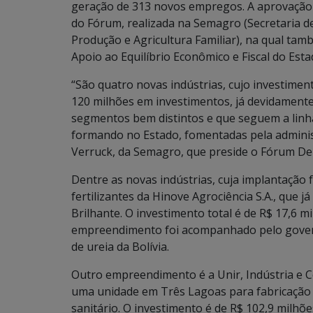
geração de 313 novos empregos. A aprovação o
do Fórum, realizada na Semagro (Secretaria 
Produção e Agricultura Familiar), na qual tam
Apoio ao Equilíbrio Econômico e Fiscal do Esta
“São quatro novas indústrias, cujo investimen
120 milhões em investimentos, já devidament
segmentos bem distintos e que seguem a linh
formando no Estado, fomentadas pela adminis
Verruck, da Semagro, que preside o Fórum Del
Dentre as novas indústrias, cuja implantação 
fertilizantes da Hinove Agrociência S.A., que j
Brilhante. O investimento total é de R$ 17,6 m
empreendimento foi acompanhado pelo governo
de ureia da Bolívia.
Outro empreendimento é a Unir, Indústria e Co
uma unidade em Três Lagoas para fabricação 
sanitário. O investimento é de R$ 102,9 milh