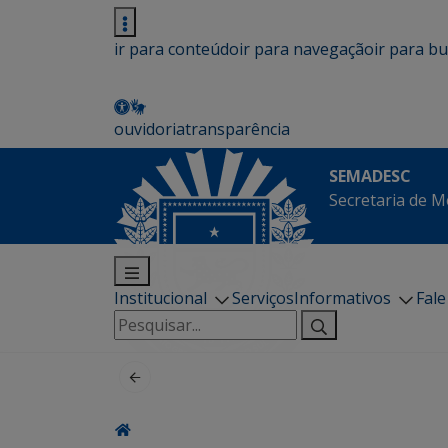
ir para conteúdo
ir para navegação
ir para b
ouvidoria
transparência
SEMADESC
Secretaria de M
Institucional
Serviços
Informativos
Fal
Pesquisar
por: