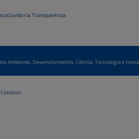
usca
Ouvidoria
Transparência
eio Ambiente, Desenvolvimento, Ciência, Tecnologia e Inov
e Conosco