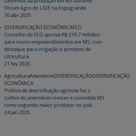
caminhos da produção em MS durante
Fórum Agro do LIDE na Expogrande
10 abr 2025
DIVERSIFICAÇÃO ECONÔMICA
FCO
Conselho do FCO aprova R$ 219,7 milhões
para novos empreendimentos em MS, com
destaque para irrigação e pomares de
citricultura
21 fev 2025
Agricultura
Amendoim
DIVERSIFICAÇÃO
DIVERSIFICAÇÃO
ECONÔMICA
Política de diversificação agrícola faz o
cultivo do amendoim crescer e consolida MS
como segundo maior produtor no país
24 jan 2025