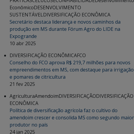
PRÁTICAS
CELULOSE
CONFIABILIDADE
Desenvolvimento
Econômico
DESENVOLVIMENTO
SUSTENTÁVEL
DIVERSIFICAÇÃO ECONÔMICA
Secretário destaca liderança e novos caminhos da
produção em MS durante Fórum Agro do LIDE na
Expogrande
10 abr 2025
DIVERSIFICAÇÃO ECONÔMICA
FCO
Conselho do FCO aprova R$ 219,7 milhões para novos
empreendimentos em MS, com destaque para irrigação
e pomares de citricultura
21 fev 2025
Agricultura
Amendoim
DIVERSIFICAÇÃO
DIVERSIFICAÇÃO
ECONÔMICA
Política de diversificação agrícola faz o cultivo do
amendoim crescer e consolida MS como segundo maior
produtor no país
24 jan 2025