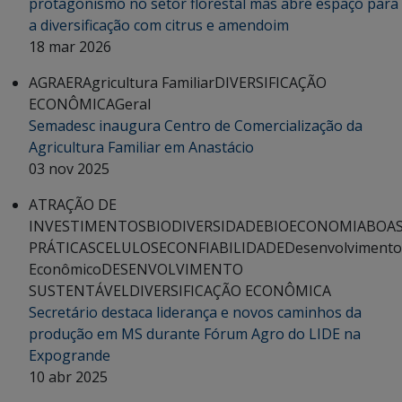
protagonismo no setor florestal mas abre espaço para
a diversificação com citrus e amendoim
18 mar 2026
AGRAER
Agricultura Familiar
DIVERSIFICAÇÃO
ECONÔMICA
Geral
Semadesc inaugura Centro de Comercialização da
Agricultura Familiar em Anastácio
03 nov 2025
ATRAÇÃO DE
INVESTIMENTOS
BIODIVERSIDADE
BIOECONOMIA
BOA
PRÁTICAS
CELULOSE
CONFIABILIDADE
Desenvolvimento
Econômico
DESENVOLVIMENTO
SUSTENTÁVEL
DIVERSIFICAÇÃO ECONÔMICA
Secretário destaca liderança e novos caminhos da
produção em MS durante Fórum Agro do LIDE na
Expogrande
10 abr 2025