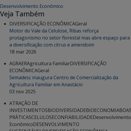
Desenvolvimento Econômico
Veja Também
DIVERSIFICAÇÃO ECONÔMICA
Geral
Motor do Vale da Celulose, Ribas reforça
protagonismo no setor florestal mas abre espaço para
a diversificação com citrus e amendoim
18 mar 2026
AGRAER
Agricultura Familiar
DIVERSIFICAÇÃO
ECONÔMICA
Geral
Semadesc inaugura Centro de Comercialização da
Agricultura Familiar em Anastácio
03 nov 2025
ATRAÇÃO DE
INVESTIMENTOS
BIODIVERSIDADE
BIOECONOMIA
BOA
PRÁTICAS
CELULOSE
CONFIABILIDADE
Desenvolvimento
Econômico
DESENVOLVIMENTO