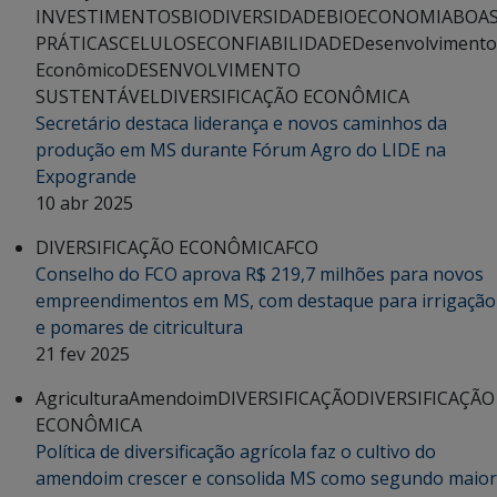
INVESTIMENTOS
BIODIVERSIDADE
BIOECONOMIA
BOA
PRÁTICAS
CELULOSE
CONFIABILIDADE
Desenvolvimento
Econômico
DESENVOLVIMENTO
SUSTENTÁVEL
DIVERSIFICAÇÃO ECONÔMICA
Secretário destaca liderança e novos caminhos da
produção em MS durante Fórum Agro do LIDE na
Expogrande
10 abr 2025
DIVERSIFICAÇÃO ECONÔMICA
FCO
Conselho do FCO aprova R$ 219,7 milhões para novos
empreendimentos em MS, com destaque para irrigação
e pomares de citricultura
21 fev 2025
Agricultura
Amendoim
DIVERSIFICAÇÃO
DIVERSIFICAÇÃO
ECONÔMICA
Política de diversificação agrícola faz o cultivo do
amendoim crescer e consolida MS como segundo maior