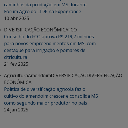
caminhos da produção em MS durante
Fórum Agro do LIDE na Expogrande
10 abr 2025
DIVERSIFICAÇÃO ECONÔMICA
FCO
Conselho do FCO aprova R$ 219,7 milhões
para novos empreendimentos em MS, com
destaque para irrigação e pomares de
citricultura
21 fev 2025
Agricultura
Amendoim
DIVERSIFICAÇÃO
DIVERSIFICAÇÃO
ECONÔMICA
Política de diversificação agrícola faz o
cultivo do amendoim crescer e consolida MS
como segundo maior produtor no país
24 jan 2025