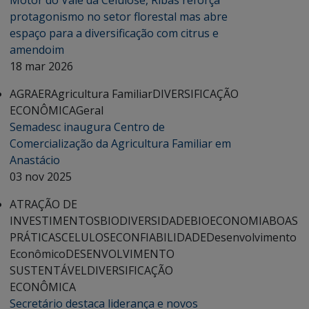
Motor do Vale da Celulose, Ribas reforça
protagonismo no setor florestal mas abre
espaço para a diversificação com citrus e
amendoim
18 mar 2026
AGRAER
Agricultura Familiar
DIVERSIFICAÇÃO
ECONÔMICA
Geral
Semadesc inaugura Centro de
Comercialização da Agricultura Familiar em
Anastácio
03 nov 2025
ATRAÇÃO DE
INVESTIMENTOS
BIODIVERSIDADE
BIOECONOMIA
BOAS
PRÁTICAS
CELULOSE
CONFIABILIDADE
Desenvolvimento
Econômico
DESENVOLVIMENTO
SUSTENTÁVEL
DIVERSIFICAÇÃO
ECONÔMICA
Secretário destaca liderança e novos