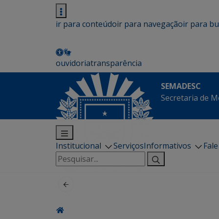
ir para conteúdo
ir para navegação
ir para b
ouvidoria
transparência
SEMADESC
Secretaria de M
Institucional
Serviços
Informativos
Fal
Pesquisar
por: