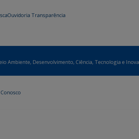
usca
Ouvidoria
Transparência
eio Ambiente, Desenvolvimento, Ciência, Tecnologia e Inov
e Conosco