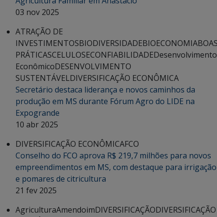
Agricultura Familiar em Anastácio
03 nov 2025
ATRAÇÃO DE
INVESTIMENTOS
BIODIVERSIDADE
BIOECONOMIA
BOA
PRÁTICAS
CELULOSE
CONFIABILIDADE
Desenvolvimento
Econômico
DESENVOLVIMENTO
SUSTENTÁVEL
DIVERSIFICAÇÃO ECONÔMICA
Secretário destaca liderança e novos caminhos da
produção em MS durante Fórum Agro do LIDE na
Expogrande
10 abr 2025
DIVERSIFICAÇÃO ECONÔMICA
FCO
Conselho do FCO aprova R$ 219,7 milhões para novos
empreendimentos em MS, com destaque para irrigação
e pomares de citricultura
21 fev 2025
Agricultura
Amendoim
DIVERSIFICAÇÃO
DIVERSIFICAÇÃO