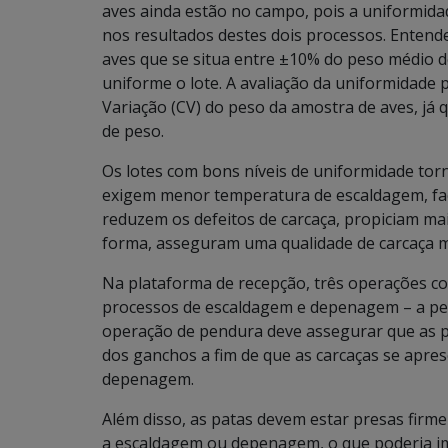
aves ainda estão no campo, pois a uniformida
nos resultados destes dois processos. Entend
aves que se situa entre ±10% do peso médio do
uniforme o lote. A avaliação da uniformidade p
Variação (CV) do peso da amostra de aves, já 
de peso.
Os lotes com bons níveis de uniformidade torn
exigem menor temperatura de escaldagem, fac
reduzem os defeitos de carcaça, propiciam ma
forma, asseguram uma qualidade de carcaça 
Na plataforma de recepção, três operações c
processos de escaldagem e depenagem – a pe
operação de pendura deve assegurar que as p
dos ganchos a fim de que as carcaças se apr
depenagem.
Além disso, as patas devem estar presas firm
a escaldagem ou depenagem, o que poderia im