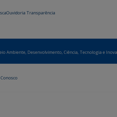
usca
Ouvidoria
Transparência
eio Ambiente, Desenvolvimento, Ciência, Tecnologia e Inov
e Conosco