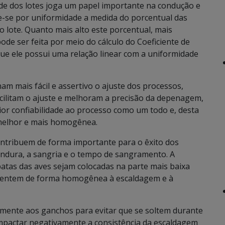
de dos lotes joga um papel importante na condução e
e-se por uniformidade a medida do porcentual das
 lote. Quanto mais alto este porcentual, mais
ode ser feita por meio do cálculo do Coeficiente de
que ele possui uma relação linear com a uniformidade
am mais fácil e assertivo o ajuste dos processos,
ilitam o ajuste e melhoram a precisão da depenagem,
ior confiabilidade ao processo como um todo e, desta
melhor e mais homogênea.
ontribuem de forma importante para o êxito dos
ndura, a sangria e o tempo de sangramento. A
atas das aves sejam colocadas na parte mais baixa
esentem de forma homogênea à escaldagem e à
emente aos ganchos para evitar que se soltem durante
pactar negativamente a consistência da escaldagem