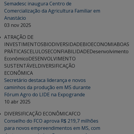
Semadesc inaugura Centro de
Comercialização da Agricultura Familiar em
Anastácio
03 nov 2025
ATRAÇÃO DE
INVESTIMENTOS
BIODIVERSIDADE
BIOECONOMIA
BOAS
PRÁTICAS
CELULOSE
CONFIABILIDADE
Desenvolvimento
Econômico
DESENVOLVIMENTO
SUSTENTÁVEL
DIVERSIFICAÇÃO
ECONÔMICA
Secretário destaca liderança e novos
caminhos da produção em MS durante
Fórum Agro do LIDE na Expogrande
10 abr 2025
DIVERSIFICAÇÃO ECONÔMICA
FCO
Conselho do FCO aprova R$ 219,7 milhões
para novos empreendimentos em MS, com