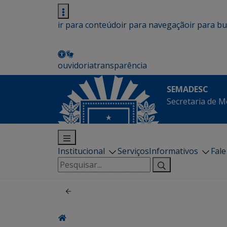
ir para conteúdo
ir para navegação
ir para b
ouvidoria
transparência
SEMADESC
Secretaria de M
Institucional
Serviços
Informativos
Fal
Pesquisar
por: