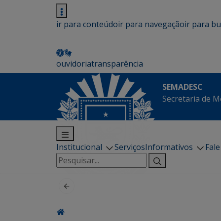
ir para conteúdo
ir para navegação
ir para b
ouvidoria
transparência
SEMADESC
Secretaria de M
Institucional
Serviços
Informativos
Fal
Pesquisar
por: