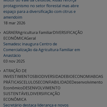
Motor do Vale da Celulose, Ribas reforça
protagonismo no setor florestal mas abre
espaço para a diversificação com citrus e
amendoim
18 mar 2026
AGRAER
Agricultura Familiar
DIVERSIFICAÇÃO
ECONÔMICA
Geral
Semadesc inaugura Centro de
Comercialização da Agricultura Familiar em
Anastácio
03 nov 2025
ATRAÇÃO DE
INVESTIMENTOS
BIODIVERSIDADE
BIOECONOMIA
BOAS
PRÁTICAS
CELULOSE
CONFIABILIDADE
Desenvolvimento
Econômico
DESENVOLVIMENTO
SUSTENTÁVEL
DIVERSIFICAÇÃO
ECONÔMICA
Secretário destaca liderança e novos