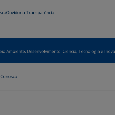
usca
Ouvidoria
Transparência
eio Ambiente, Desenvolvimento, Ciência, Tecnologia e Inov
e Conosco