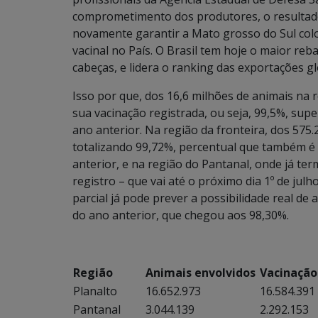
comprometimento dos produtores, o resultado
novamente garantir a Mato grosso do Sul colo
vacinal no País. O Brasil tem hoje o maior re
cabeças, e lidera o ranking das exportações gl
Isso por que, dos 16,6 milhões de animais na 
sua vacinação registrada, ou seja, 99,5%, su
ano anterior. Na região da fronteira, dos 575
totalizando 99,72%, percentual que também é
anterior, e na região do Pantanal, onde já te
registro – que vai até o próximo dia 1º de julh
parcial já pode prever a possibilidade real d
do ano anterior, que chegou aos 98,30%.
Região
Animais envolvidos
Vacinação
Planalto
16.652.973
16.584.391
Pantanal
3.044.139
2.292.153