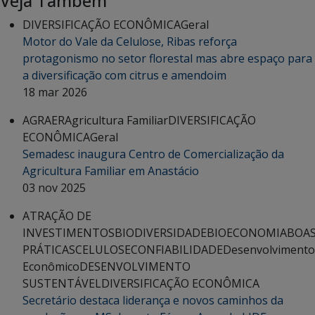
Veja Também
DIVERSIFICAÇÃO ECONÔMICA
Geral
Motor do Vale da Celulose, Ribas reforça
protagonismo no setor florestal mas abre espaço para
a diversificação com citrus e amendoim
18 mar 2026
AGRAER
Agricultura Familiar
DIVERSIFICAÇÃO
ECONÔMICA
Geral
Semadesc inaugura Centro de Comercialização da
Agricultura Familiar em Anastácio
03 nov 2025
ATRAÇÃO DE
INVESTIMENTOS
BIODIVERSIDADE
BIOECONOMIA
BOA
PRÁTICAS
CELULOSE
CONFIABILIDADE
Desenvolvimento
Econômico
DESENVOLVIMENTO
SUSTENTÁVEL
DIVERSIFICAÇÃO ECONÔMICA
Secretário destaca liderança e novos caminhos da