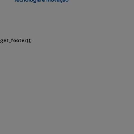
SETDIG | Secretaria-
Executiva de
Transformação Digital
get_footer();