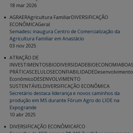
18 mar 2026
AGRAER
Agricultura Familiar
DIVERSIFICAÇÃO
ECONÔMICA
Geral
Semadesc inaugura Centro de Comercialização da
Agricultura Familiar em Anastácio
03 nov 2025
ATRAÇÃO DE
INVESTIMENTOS
BIODIVERSIDADE
BIOECONOMIA
BOA
PRÁTICAS
CELULOSE
CONFIABILIDADE
Desenvolvimento
Econômico
DESENVOLVIMENTO
SUSTENTÁVEL
DIVERSIFICAÇÃO ECONÔMICA
Secretário destaca liderança e novos caminhos da
produção em MS durante Fórum Agro do LIDE na
Expogrande
10 abr 2025
DIVERSIFICAÇÃO ECONÔMICA
FCO