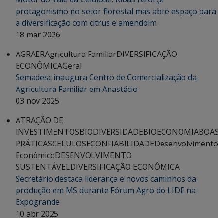
protagonismo no setor florestal mas abre espaço para
a diversificação com citrus e amendoim
18 mar 2026
AGRAER
Agricultura Familiar
DIVERSIFICAÇÃO
ECONÔMICA
Geral
Semadesc inaugura Centro de Comercialização da
Agricultura Familiar em Anastácio
03 nov 2025
ATRAÇÃO DE
INVESTIMENTOS
BIODIVERSIDADE
BIOECONOMIA
BOA
PRÁTICAS
CELULOSE
CONFIABILIDADE
Desenvolvimento
Econômico
DESENVOLVIMENTO
SUSTENTÁVEL
DIVERSIFICAÇÃO ECONÔMICA
Secretário destaca liderança e novos caminhos da
produção em MS durante Fórum Agro do LIDE na
Expogrande
10 abr 2025