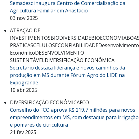
Semadesc inaugura Centro de Comercialização da
Agricultura Familiar em Anastácio
03 nov 2025
ATRAÇÃO DE
INVESTIMENTOS
BIODIVERSIDADE
BIOECONOMIA
BOA
PRÁTICAS
CELULOSE
CONFIABILIDADE
Desenvolvimento
Econômico
DESENVOLVIMENTO
SUSTENTÁVEL
DIVERSIFICAÇÃO ECONÔMICA
Secretário destaca liderança e novos caminhos da
produção em MS durante Fórum Agro do LIDE na
Expogrande
10 abr 2025
DIVERSIFICAÇÃO ECONÔMICA
FCO
Conselho do FCO aprova R$ 219,7 milhões para novos
empreendimentos em MS, com destaque para irrigação
e pomares de citricultura
21 fev 2025