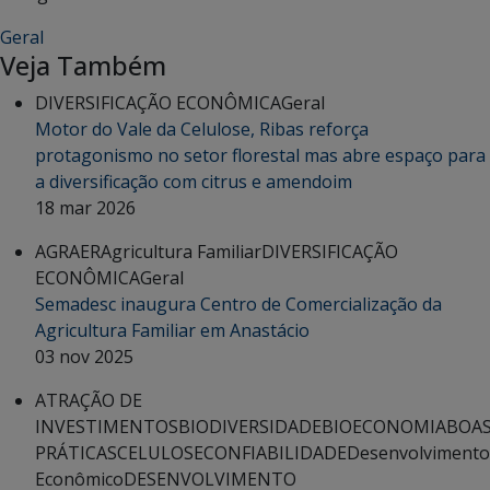
Geral
Veja Também
DIVERSIFICAÇÃO ECONÔMICA
Geral
Motor do Vale da Celulose, Ribas reforça
protagonismo no setor florestal mas abre espaço para
a diversificação com citrus e amendoim
18 mar 2026
AGRAER
Agricultura Familiar
DIVERSIFICAÇÃO
ECONÔMICA
Geral
Semadesc inaugura Centro de Comercialização da
Agricultura Familiar em Anastácio
03 nov 2025
ATRAÇÃO DE
INVESTIMENTOS
BIODIVERSIDADE
BIOECONOMIA
BOA
PRÁTICAS
CELULOSE
CONFIABILIDADE
Desenvolvimento
Econômico
DESENVOLVIMENTO