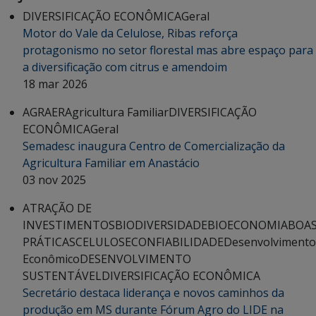
DIVERSIFICAÇÃO ECONÔMICA
Geral
Motor do Vale da Celulose, Ribas reforça
protagonismo no setor florestal mas abre espaço para
a diversificação com citrus e amendoim
18 mar 2026
AGRAER
Agricultura Familiar
DIVERSIFICAÇÃO
ECONÔMICA
Geral
Semadesc inaugura Centro de Comercialização da
Agricultura Familiar em Anastácio
03 nov 2025
ATRAÇÃO DE
INVESTIMENTOS
BIODIVERSIDADE
BIOECONOMIA
BOA
PRÁTICAS
CELULOSE
CONFIABILIDADE
Desenvolvimento
Econômico
DESENVOLVIMENTO
SUSTENTÁVEL
DIVERSIFICAÇÃO ECONÔMICA
Secretário destaca liderança e novos caminhos da
produção em MS durante Fórum Agro do LIDE na