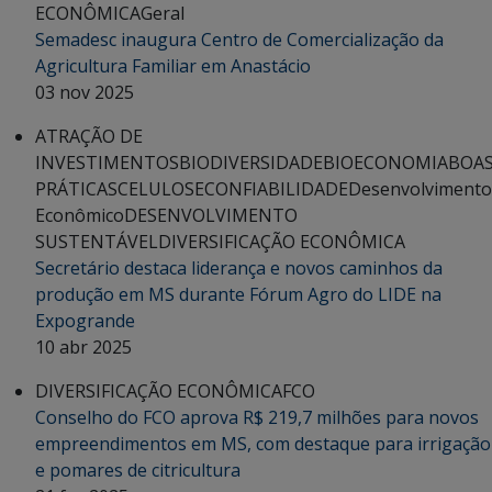
ECONÔMICA
Geral
Semadesc inaugura Centro de Comercialização da
Agricultura Familiar em Anastácio
03 nov 2025
ATRAÇÃO DE
INVESTIMENTOS
BIODIVERSIDADE
BIOECONOMIA
BOA
PRÁTICAS
CELULOSE
CONFIABILIDADE
Desenvolvimento
Econômico
DESENVOLVIMENTO
SUSTENTÁVEL
DIVERSIFICAÇÃO ECONÔMICA
Secretário destaca liderança e novos caminhos da
produção em MS durante Fórum Agro do LIDE na
Expogrande
10 abr 2025
DIVERSIFICAÇÃO ECONÔMICA
FCO
Conselho do FCO aprova R$ 219,7 milhões para novos
empreendimentos em MS, com destaque para irrigação
e pomares de citricultura