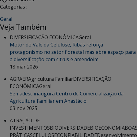
Categorias :
Geral
Veja Também
DIVERSIFICAÇÃO ECONÔMICA
Geral
Motor do Vale da Celulose, Ribas reforça
protagonismo no setor florestal mas abre espaço para
a diversificação com citrus e amendoim
18 mar 2026
AGRAER
Agricultura Familiar
DIVERSIFICAÇÃO
ECONÔMICA
Geral
Semadesc inaugura Centro de Comercialização da
Agricultura Familiar em Anastácio
03 nov 2025
ATRAÇÃO DE
INVESTIMENTOS
BIODIVERSIDADE
BIOECONOMIA
BOA
PRÁTICAS
CELULOSE
CONFIABILIDADE
Desenvolvimento