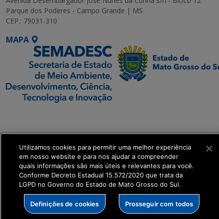
Avenida Desembargador José Nunes da Cunha s/n - Bloco 12
Parque dos Poderes - Campo Grande | MS
CEP.: 79031-310
MAPA
SETDIG | Secretaria-
Executiva de
Transformação Digital
Utilizamos cookies para permitir uma melhor experiência
em nosso website e para nos ajudar a compreender
get_footer();
quais informações são mais úteis e relevantes para você.
Conforme Decreto Estadual 15.572/2020 que trata da
LGPD no Governo do Estado de Mato Grosso do Sul.
Definições de cookies
Prosseguir com todos