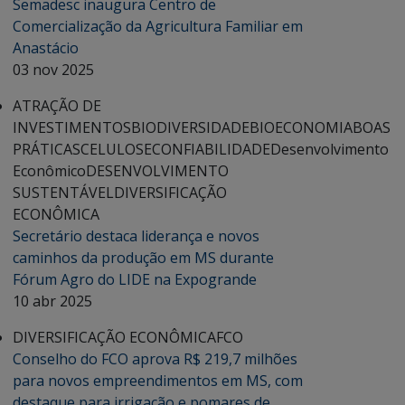
Semadesc inaugura Centro de
Comercialização da Agricultura Familiar em
Anastácio
03 nov 2025
ATRAÇÃO DE
INVESTIMENTOS
BIODIVERSIDADE
BIOECONOMIA
BOAS
PRÁTICAS
CELULOSE
CONFIABILIDADE
Desenvolvimento
Econômico
DESENVOLVIMENTO
SUSTENTÁVEL
DIVERSIFICAÇÃO
ECONÔMICA
Secretário destaca liderança e novos
caminhos da produção em MS durante
Fórum Agro do LIDE na Expogrande
10 abr 2025
DIVERSIFICAÇÃO ECONÔMICA
FCO
Conselho do FCO aprova R$ 219,7 milhões
para novos empreendimentos em MS, com
destaque para irrigação e pomares de