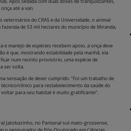
ias. Após sedada com duas doses de tranquilizantes,
onça até a van.
 veterinários do CRAS e da Universidade, o animal
 fazenda de 53 mil hectares do município de Miranda,
sa e manejo de espécies recebem apoio, a onça deve
ção é que, mostrando estabilidade pela manhã, ela
 ficar num recinto provisório, uma espécie de
 ser solta.
uma sensação de dever cumprido. “Foi um trabalho de
técnico/clínico para restabelecimento da saúde do
 voltar para seu habitat é muito gratificante”.
ral Jatobazinho, no Pantanal sul-mato-grossense,
ram o pesquisador de Pós-Doutorado em Ciências