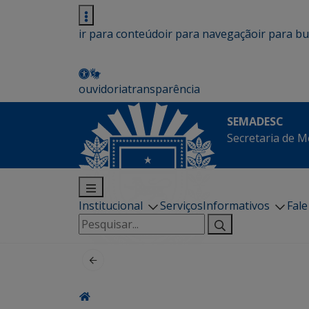
ir para conteúdo
ir para navegação
ir para b
ouvidoria
transparência
SEMADESC
Secretaria de M
Institucional
Serviços
Informativos
Fal
Pesquisar
por: