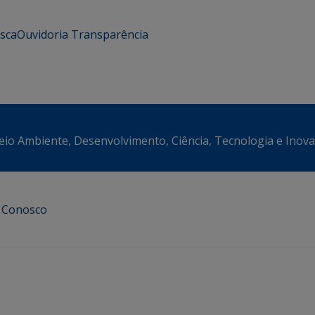
usca
Ouvidoria
Transparência
eio Ambiente, Desenvolvimento, Ciência, Tecnologia e Inov
e Conosco