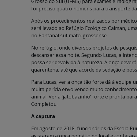
Grosso do Sul (UFMS) para exames e radiograf
foi preciso quatro homens para transporte da 
Após os procedimentos realizados por médicos
será levado ao Refúgio Ecológico Caiman, uma
no Pantanal sul-mato-grossense.
No refúgio, onde diversos projetos de pesqui
descansar essa noite. Segundo Lucas, a inten
possa ser devolvida à natureza. A onça deverá
quarentena, até que acorde da sedação e possa
Para Lucas, ver a onça tão forte dá à equipe 
muita perícia envolvendo muito conhecimento 
animal. Ver a ‘jatobazinho’ forte e pronta para
Completou.
A captura
Em agosto de 2018, funcionários da Escola Ru
avistaram a onça no pátio do local e contata