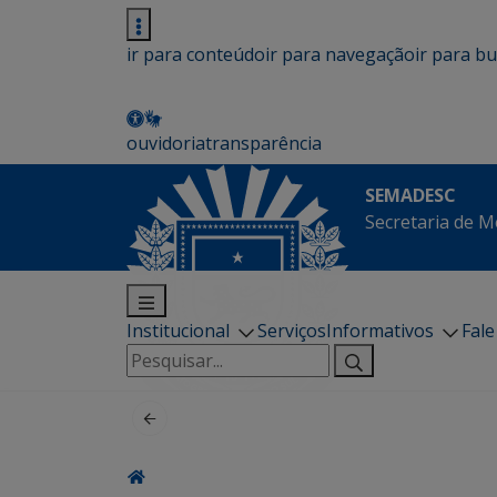
ir para conteúdo
ir para navegação
ir para b
ouvidoria
transparência
SEMADESC
Secretaria de M
Institucional
Serviços
Informativos
Fal
Pesquisar
por: