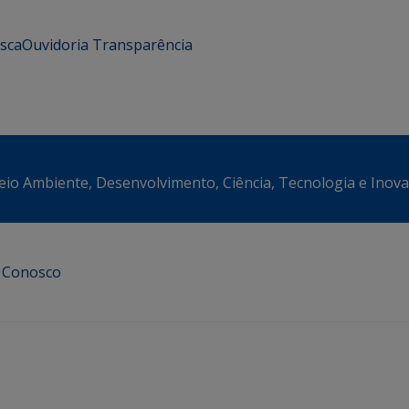
usca
Ouvidoria
Transparência
eio Ambiente, Desenvolvimento, Ciência, Tecnologia e Inov
e Conosco