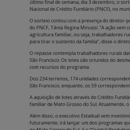
último final de semana, dia 3 dezembro, o sor
Nacional de Crédito Fundiário (PNCF), no mun
O sorteio contou com a presença do diretor-pr
do PNCF, Tânia Regina Minussi. “A ação vem c
agricultura familiar, ou seja, trabalhadores 
para tirar o sustento da família”, disse o direto
O repasse contempla trabalhadores rurais das
São Francisco. Os lotes são oriundos do des
com recursos do programa.
Dos 234 terrenos, 174 unidades correspondem 
São Francisco, enquanto, os 59 correspondem 
A aquisição de lotes através do Crédito Fundi
familiar de Mato Grosso do Sul. Atualmente,
Além disso, o executivo Estadual vem investi
futuramente, irá lançar um dos programas que
no Mato Grosso do Sul, é o “Quintal Produtivo