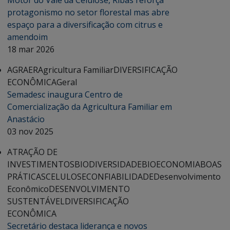
Motor do Vale da Celulose, Ribas reforça
protagonismo no setor florestal mas abre
espaço para a diversificação com citrus e
amendoim
18 mar 2026
AGRAER
Agricultura Familiar
DIVERSIFICAÇÃO
ECONÔMICA
Geral
Semadesc inaugura Centro de
Comercialização da Agricultura Familiar em
Anastácio
03 nov 2025
ATRAÇÃO DE
INVESTIMENTOS
BIODIVERSIDADE
BIOECONOMIA
BOAS
PRÁTICAS
CELULOSE
CONFIABILIDADE
Desenvolvimento
Econômico
DESENVOLVIMENTO
SUSTENTÁVEL
DIVERSIFICAÇÃO
ECONÔMICA
Secretário destaca liderança e novos