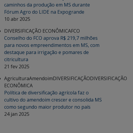
caminhos da produção em MS durante
Fórum Agro do LIDE na Expogrande
10 abr 2025
DIVERSIFICAÇÃO ECONÔMICA
FCO
Conselho do FCO aprova R$ 219,7 milhões
para novos empreendimentos em MS, com
destaque para irrigação e pomares de
citricultura
21 fev 2025
Agricultura
Amendoim
DIVERSIFICAÇÃO
DIVERSIFICAÇÃO
ECONÔMICA
Política de diversificação agrícola faz o
cultivo do amendoim crescer e consolida MS
como segundo maior produtor no país
24 jan 2025