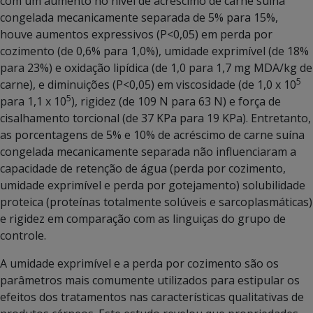
com um aumento no nível de acréscimo de carne suína
congelada mecanicamente separada de 5% para 15%,
houve aumentos expressivos (P<0,05) em perda por
cozimento (de 0,6% para 1,0%), umidade exprimível (de 18%
para 23%) e oxidação lipídica (de 1,0 para 1,7 mg MDA/kg de
5
carne), e diminuições (P<0,05) em viscosidade (de 1,0 x 10
5
para 1,1 x 10
), rigidez (de 109 N para 63 N) e força de
cisalhamento torcional (de 37 KPa para 19 KPa). Entretanto,
as porcentagens de 5% e 10% de acréscimo de carne suína
congelada mecanicamente separada não influenciaram a
capacidade de retenção de água (perda por cozimento,
umidade exprimível e perda por gotejamento) solubilidade
proteica (proteínas totalmente solúveis e sarcoplasmáticas)
e rigidez em comparação com as linguiças do grupo de
controle.
A umidade exprimível e a perda por cozimento são os
parâmetros mais comumente utilizados para estipular os
efeitos dos tratamentos nas características qualitativas de