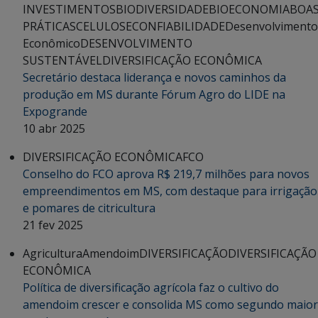
INVESTIMENTOS
BIODIVERSIDADE
BIOECONOMIA
BOA
PRÁTICAS
CELULOSE
CONFIABILIDADE
Desenvolvimento
Econômico
DESENVOLVIMENTO
SUSTENTÁVEL
DIVERSIFICAÇÃO ECONÔMICA
Secretário destaca liderança e novos caminhos da
produção em MS durante Fórum Agro do LIDE na
Expogrande
10 abr 2025
DIVERSIFICAÇÃO ECONÔMICA
FCO
Conselho do FCO aprova R$ 219,7 milhões para novos
empreendimentos em MS, com destaque para irrigação
e pomares de citricultura
21 fev 2025
Agricultura
Amendoim
DIVERSIFICAÇÃO
DIVERSIFICAÇÃO
ECONÔMICA
Política de diversificação agrícola faz o cultivo do
amendoim crescer e consolida MS como segundo maior