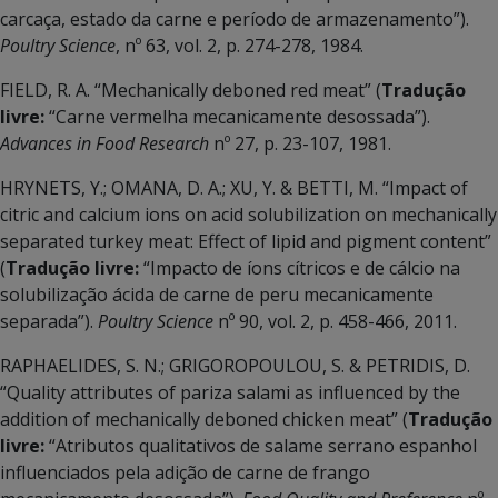
carcaça, estado da carne e período de armazenamento”).
Poultry Science
, nº 63, vol. 2, p. 274-278, 1984.
FIELD, R. A. “Mechanically deboned red meat” (
Tradução
livre:
“Carne vermelha mecanicamente desossada”).
Advances in Food Research
nº 27, p. 23-107, 1981.
HRYNETS, Y.; OMANA, D. A.; XU, Y. & BETTI, M. “Impact of
citric and calcium ions on acid solubilization on mechanically
separated turkey meat: Effect of lipid and pigment content”
(
Tradução livre:
“Impacto de íons cítricos e de cálcio na
solubilização ácida de carne de peru mecanicamente
separada”).
Poultry Science
nº 90, vol. 2, p. 458-466, 2011.
RAPHAELIDES, S. N.; GRIGOROPOULOU, S. & PETRIDIS, D.
“Quality attributes of pariza salami as influenced by the
addition of mechanically deboned chicken meat” (
Tradução
livre:
“Atributos qualitativos de salame serrano espanhol
influenciados pela adição de carne de frango