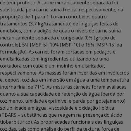
de teor proteico. A carne mecanicamente separada foi
substituída pela carne suína fresca, respectivamente, na
proporção de 1 para 1. Foram concebidos quatro
tratamentos (3,7 kg/tratamento) de linguiças feitas de
emulsões, com a adição de quatro níveis de carne suína
mecanicamente separada e congelada (0% [grupo de
controle], 5% [MSP-5], 10% [MSP-10] e 15% [MSP-15] da
formulação). As carnes foram cortadas em pedaços e
emulsificadas com ingredientes utilizando-se uma
cortadora com cuba e um moinho emulsificador,
respectivamente. As massas foram inseridas em invólucros
e, depois, cozidas em imersão em água a uma temperatura
interna final de 71°C. As misturas cárneas foram avaliadas
quanto a sua capacidade de retenção de água (perda por
cozimento, umidade exprimível e perda por gotejamento),
solubilidade em água, viscosidade e oxidação lipídica
(TBARS – substâncias que reagem na presença do ácido
tiobarbitúrico). As propriedades funcionais das linguiças
cozidas, tais como análise do perfil da textura, força de