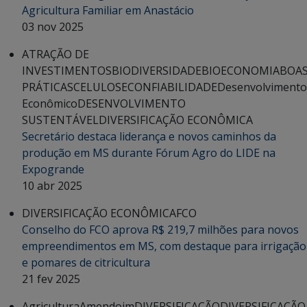
Agricultura Familiar em Anastácio
03 nov 2025
ATRAÇÃO DE
INVESTIMENTOS
BIODIVERSIDADE
BIOECONOMIA
BOA
PRÁTICAS
CELULOSE
CONFIABILIDADE
Desenvolvimento
Econômico
DESENVOLVIMENTO
SUSTENTÁVEL
DIVERSIFICAÇÃO ECONÔMICA
Secretário destaca liderança e novos caminhos da
produção em MS durante Fórum Agro do LIDE na
Expogrande
10 abr 2025
DIVERSIFICAÇÃO ECONÔMICA
FCO
Conselho do FCO aprova R$ 219,7 milhões para novos
empreendimentos em MS, com destaque para irrigação
e pomares de citricultura
21 fev 2025
Agricultura
Amendoim
DIVERSIFICAÇÃO
DIVERSIFICAÇÃO