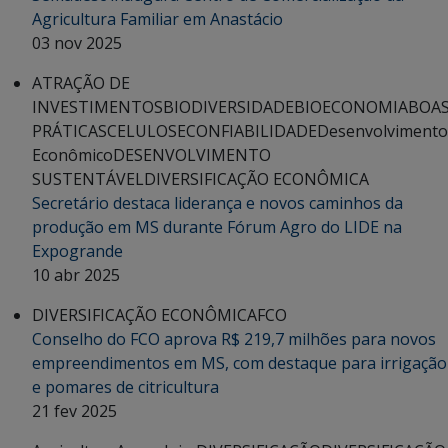
Agricultura Familiar em Anastácio
03 nov 2025
ATRAÇÃO DE
INVESTIMENTOS
BIODIVERSIDADE
BIOECONOMIA
BOA
PRÁTICAS
CELULOSE
CONFIABILIDADE
Desenvolvimento
Econômico
DESENVOLVIMENTO
SUSTENTÁVEL
DIVERSIFICAÇÃO ECONÔMICA
Secretário destaca liderança e novos caminhos da
produção em MS durante Fórum Agro do LIDE na
Expogrande
10 abr 2025
DIVERSIFICAÇÃO ECONÔMICA
FCO
Conselho do FCO aprova R$ 219,7 milhões para novos
empreendimentos em MS, com destaque para irrigação
e pomares de citricultura
21 fev 2025