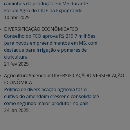
caminhos da produção em MS durante
Fórum Agro do LIDE na Expogrande
10 abr 2025
DIVERSIFICAÇÃO ECONÔMICA
FCO
Conselho do FCO aprova R$ 219,7 milhões
para novos empreendimentos em MS, com
destaque para irrigação e pomares de
citricultura
21 fev 2025
Agricultura
Amendoim
DIVERSIFICAÇÃO
DIVERSIFICAÇÃO
ECONÔMICA
Política de diversificação agrícola faz o
cultivo do amendoim crescer e consolida MS
como segundo maior produtor no país
24 jan 2025