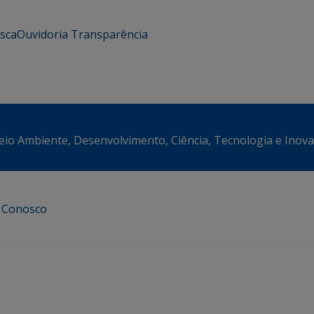
usca
Ouvidoria
Transparência
eio Ambiente, Desenvolvimento, Ciência, Tecnologia e Inov
e Conosco