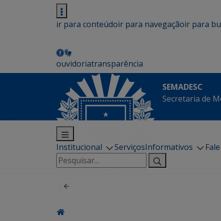
ir para conteúdo
ir para navegação
ir para b
ouvidoria
transparência
SEMADESC
Secretaria de M
Institucional
Serviços
Informativos
Fal
Pesquisar
por: