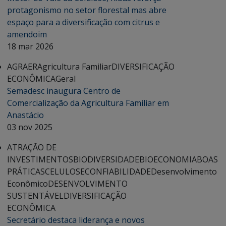
protagonismo no setor florestal mas abre
espaço para a diversificação com citrus e
amendoim
18 mar 2026
AGRAER
Agricultura Familiar
DIVERSIFICAÇÃO
ECONÔMICA
Geral
Semadesc inaugura Centro de
Comercialização da Agricultura Familiar em
Anastácio
03 nov 2025
ATRAÇÃO DE
INVESTIMENTOS
BIODIVERSIDADE
BIOECONOMIA
BOAS
PRÁTICAS
CELULOSE
CONFIABILIDADE
Desenvolvimento
Econômico
DESENVOLVIMENTO
SUSTENTÁVEL
DIVERSIFICAÇÃO
ECONÔMICA
Secretário destaca liderança e novos