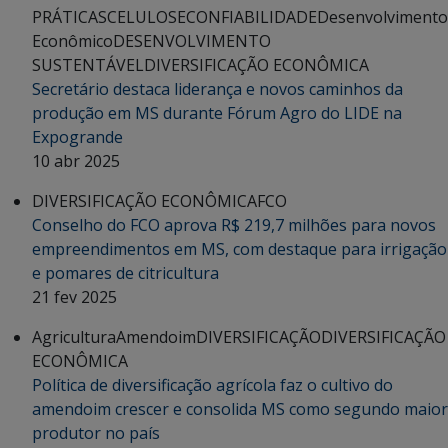
PRÁTICAS
CELULOSE
CONFIABILIDADE
Desenvolvimento
Econômico
DESENVOLVIMENTO
SUSTENTÁVEL
DIVERSIFICAÇÃO ECONÔMICA
Secretário destaca liderança e novos caminhos da
produção em MS durante Fórum Agro do LIDE na
Expogrande
10 abr 2025
DIVERSIFICAÇÃO ECONÔMICA
FCO
Conselho do FCO aprova R$ 219,7 milhões para novos
empreendimentos em MS, com destaque para irrigação
e pomares de citricultura
21 fev 2025
Agricultura
Amendoim
DIVERSIFICAÇÃO
DIVERSIFICAÇÃO
ECONÔMICA
Política de diversificação agrícola faz o cultivo do
amendoim crescer e consolida MS como segundo maior
produtor no país